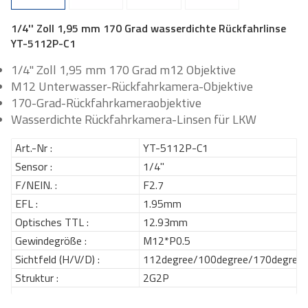
1/4'' Zoll 1,95 mm 170 Grad wasserdichte Rückfahrlinse
YT-5112P-C1
1/4'' Zoll 1,95 mm 170 Grad m12 Objektive
M12 Unterwasser-Rückfahrkamera-Objektive
170-Grad-Rückfahrkameraobjektive
Wasserdichte Rückfahrkamera-Linsen für LKW
Art.-Nr :
YT-5112P-C1
Sensor :
1/4''
F/NEIN. :
F2.7
EFL :
1.95mm
Optisches TTL :
12.93mm
Gewindegröße :
M12*P0.5
Sichtfeld (H/V/D) :
112degree/100degree/170degree
Struktur :
2G2P