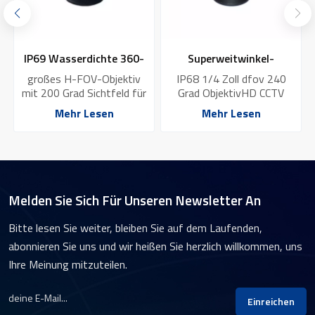
TS16949-zertifiziertes
IMX675 360-Grad-
IP67 4K-
Fahrzeugsichtobjektiv
Rundumsichtkamera im
Ausgestattet mit einer
Fahrrekorderobjektiv YT-
zur
Auto, Objektiv mit
vielseitigen F2.4-Blende
maximaler Blendenöffnung
unverzichtbar für
7711P-A8
Fahrzeugüberwachung
Mehr Lesen
Mehr Lesen
F1.83,18 mm Brennweite
Fahrzeugüberwachungssystem
YT-7601-F1
für ein extrem weites
Die sechsteilige
SichtfeldWasserdichtigkeitsklasse
Glasstruktur sorgt für
IP67 für zuverlässige
hervorragende
Leistung bei jedem
Lichtdurchlässigkeit und
WetterBlauglasfilter für
minimale Verzerrung 5MP
Melden Sie Sich Für Unseren Newsletter An
verbesserte Bildqualität
hohe Auflösung
Bitte lesen Sie weiter, bleiben Sie auf dem Laufenden,
abonnieren Sie uns und wir heißen Sie herzlich willkommen, uns
Ihre Meinung mitzuteilen.
Einreichen