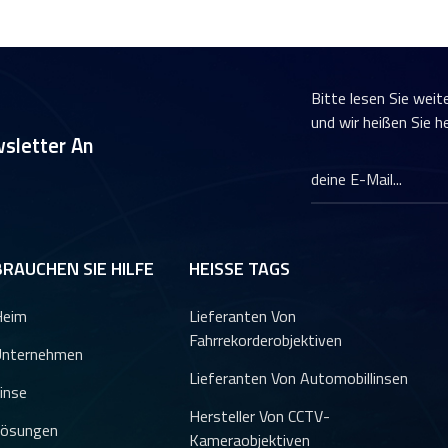
Bitte lesen Sie weit
und wir heißen Sie h
sletter An
BRAUCHEN SIE HILFE
HEISSE TAGS
Heim
Lieferanten Von
Fahrrekorderobjektiven
nternehmen
stem
Lieferanten Von Automobillinsen
inse
Hersteller Von CCTV-
ösungen
Kameraobjektiven