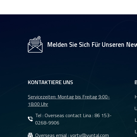
Platine Objektive
YT-4983P-A2
8MP 4K-
Auflösungsmodul-
Kameraobjektiv YT-
Melden Sie Sich Für Unseren New
3560-H1
Wasserdichtes
Nachtsicht-
Rückfahrkameraobjektiv
YT-7610-C1
KONTAKTIERE UNS
DMS-Objektive
Servicezeiten: Montag bis Freitag 9:00-
CMS-Objektive für
18:00 Uhr
das
U
Fahrzeugüberwachungskamerasy
Tel : Overseas contact Lina :
86 153-
L
YT-7620-A8
0268-9906
Elektronische CMS-
L
Objektive HD1080p
Overseas emial :
yorty@yuntal.com