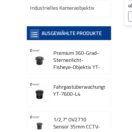
u
Industrielles Kameraobjektiv
Ü
4
AUSGEWÄHLTE PRODUKTE
Premium 360-Grad-
Sternenlicht-
Fisheye-Objektiv YT-
7615-A1
Fahrgastüberwachungskameraobje
YT-7600-L4
1/2,7" OV2710
Sensor 35mm CCTV-