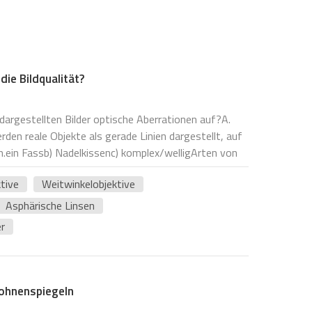
ie Bildqualität?
dargestellten Bilder optische Aberrationen auf?A.
den reale Objekte als gerade Linien dargestellt, auf
.ein Fassb) Nadelkissenc) komplex/welligArten von
en: normalerweise Zoomobjektive Und
tive
Weitwinkelobjektive
bungBei ebenen Objekten ist die reale Bildoberfläche
ie meisten tatsächlichen Sensoren sind ebenfalls
Asphärische Linsen
ntrale Sichtfeld und das Randsichtfeld nicht
r
n können.Objektivtypen, die anfällig für Bildfeldwölbung
tive und Objektive mit großer Blendenöffnung.C.
 LichtabfallUngleichmäßige Helligkeit: Lichtabfall,
tfelds und des Sichtfelds am Rand sind
ohnenspiegeln
nsistenten Helligkeit zwischen der Mitte und dem