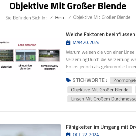
Objektive Mit Großer Blende
Objektive Mit Großer Blende
/
Heim
/
Sie Befinden Sich In :
Welche Faktoren beeinflussen d
MAR 20, 2024
Warum weisen die von einer Linse 
VerzerrungDurch die Verzerrung wer
Fotos jedoch als gekrümmte Linien
Linsen, die zu Verzerrungen neig
STICHWORTE :
Zoomobjek
Weitwinkelobjektive.B. Bildfeldwöl
nach der Abbildung gekrümmt und d
Objektive Mit Großer Blende
flach, was dazu führt, dass das ze
Linsen Mit Großem Durchmesse
gleichzeitig klare Bilder darstelle
sind: in der Regel Weitwinkelobjek
Vignettierunga) Vignettierung -----
die Belichtung des mittleren Sich
Fähigkeiten im Umgang mit Dr
unterschiedlich, was zu einer inko
OCT 22, 2024